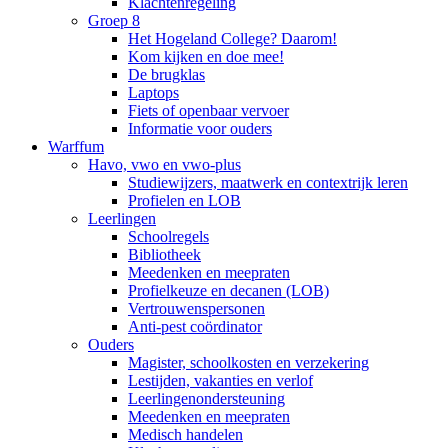
Klachtenregeling
Groep 8
Het Hogeland College? Daarom!
Kom kijken en doe mee!
De brugklas
Laptops
Fiets of openbaar vervoer
Informatie voor ouders
Warffum
Havo, vwo en vwo-plus
Studiewijzers, maatwerk en contextrijk leren
Profielen en LOB
Leerlingen
Schoolregels
Bibliotheek
Meedenken en meepraten
Profielkeuze en decanen (LOB)
Vertrouwenspersonen
Anti-pest coördinator
Ouders
Magister, schoolkosten en verzekering
Lestijden, vakanties en verlof
Leerlingenondersteuning
Meedenken en meepraten
Medisch handelen