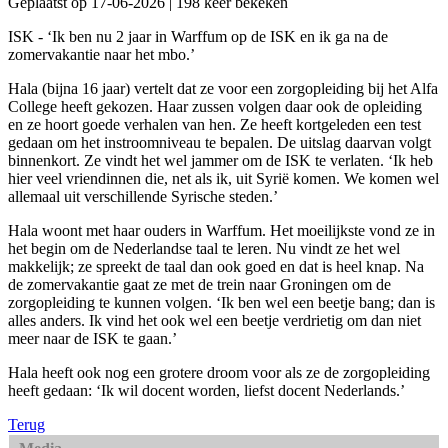
Geplaatst op 17-06-2026 | 198 keer bekeken
ISK - ‘Ik ben nu 2 jaar in Warffum op de ISK en ik ga na de
zomervakantie naar het mbo.’
Hala (bijna 16 jaar) vertelt dat ze voor een zorgopleiding bij het Alfa
College heeft gekozen. Haar zussen volgen daar ook de opleiding
en ze hoort goede verhalen van hen. Ze heeft kortgeleden een test
gedaan om het instroomniveau te bepalen. De uitslag daarvan volgt
binnenkort. Ze vindt het wel jammer om de ISK te verlaten. ‘Ik heb
hier veel vriendinnen die, net als ik, uit Syrië komen. We komen wel
allemaal uit verschillende Syrische steden.’
Hala woont met haar ouders in Warffum. Het moeilijkste vond ze in
het begin om de Nederlandse taal te leren. Nu vindt ze het wel
makkelijk; ze spreekt de taal dan ook goed en dat is heel knap. Na
de zomervakantie gaat ze met de trein naar Groningen om de
zorgopleiding te kunnen volgen. ‘Ik ben wel een beetje bang; dan is
alles anders. Ik vind het ook wel een beetje verdrietig om dan niet
meer naar de ISK te gaan.’
Hala heeft ook nog een grotere droom voor als ze de zorgopleiding
heeft gedaan: ‘Ik wil docent worden, liefst docent Nederlands.’
Terug