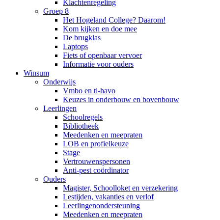
Klachtenregeling
Groep 8
Het Hogeland College? Daarom!
Kom kijken en doe mee
De brugklas
Laptops
Fiets of openbaar vervoer
Informatie voor ouders
Winsum
Onderwijs
Vmbo en tl-havo
Keuzes in onderbouw en bovenbouw
Leerlingen
Schoolregels
Bibliotheek
Meedenken en meepraten
LOB en profielkeuze
Stage
Vertrouwenspersonen
Anti-pest coördinator
Ouders
Magister, Schoolloket en verzekering
Lestijden, vakanties en verlof
Leerlingenondersteuning
Meedenken en meepraten