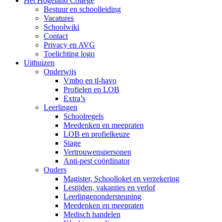
Het Hogeland College
Bestuur en schoolleiding
Vacatures
Schoolwiki
Contact
Privacy en AVG
Toelichting logo
Uithuizen
Onderwijs
Vmbo en tl-havo
Profielen en LOB
Extra’s
Leerlingen
Schoolregels
Meedenken en meepraten
LOB en profielkeuze
Stage
Vertrouwenspersonen
Anti-pest coördinator
Ouders
Magister, Schoolloket en verzekering
Lestijden, vakanties en verlof
Leerlingenondersteuning
Meedenken en meepraten
Medisch handelen