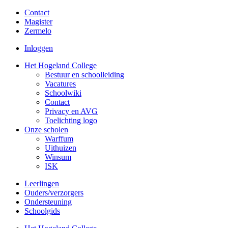
Contact
Magister
Zermelo
Inloggen
Het Hogeland College
Bestuur en schoolleiding
Vacatures
Schoolwiki
Contact
Privacy en AVG
Toelichting logo
Onze scholen
Warffum
Uithuizen
Winsum
ISK
Leerlingen
Ouders/verzorgers
Ondersteuning
Schoolgids