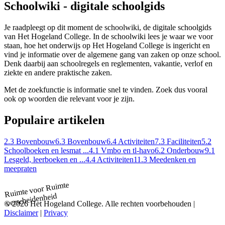
Schoolwiki - digitale schoolgids
Je raadpleegt op dit moment de schoolwiki, de digitale schoolgids
van Het Hogeland College. In de schoolwiki lees je waar we voor
staan, hoe het onderwijs op Het Hogeland College is ingericht en
vind je informatie over de algemene gang van zaken op onze school.
Denk daarbij aan schoolregels en reglementen, vakantie, verlof en
ziekte en andere praktische zaken.
Met de zoekfunctie is informatie snel te vinden. Zoek dus vooral
ook op woorden die relevant voor je zijn.
Populaire artikelen
2.3 Bovenbouw
6.3 Bovenbouw
6.4 Activiteiten
7.3 Faciliteiten
5.2
Schoolboeken en lesmat ...
4.1 Vmbo en tl-havo
6.2 Onderbouw
9.1
Lesgeld, leerboeken en ...
4.4 Activiteiten
11.3 Meedenken en
meepraten
Ruimte
Ruimte voor
verscheidenheid
© 2026 Het Hogeland College. Alle rechten voorbehouden |
Disclaimer
|
Privacy