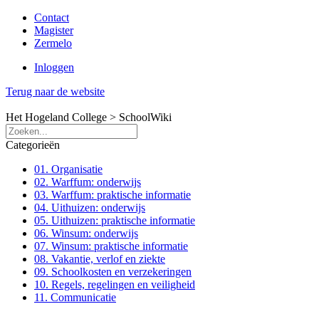
Contact
Magister
Zermelo
Inloggen
Terug naar de website
Het Hogeland College >
SchoolWiki
Categorieën
01. Organisatie
02. Warffum: onderwijs
03. Warffum: praktische informatie
04. Uithuizen: onderwijs
05. Uithuizen: praktische informatie
06. Winsum: onderwijs
07. Winsum: praktische informatie
08. Vakantie, verlof en ziekte
09. Schoolkosten en verzekeringen
10. Regels, regelingen en veiligheid
11. Communicatie