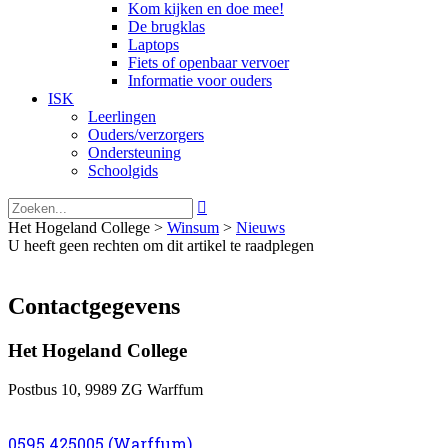
Kom kijken en doe mee!
De brugklas
Laptops
Fiets of openbaar vervoer
Informatie voor ouders
ISK
Leerlingen
Ouders/verzorgers
Ondersteuning
Schoolgids

Het Hogeland College >
Winsum
>
Nieuws
U heeft geen rechten om dit artikel te raadplegen
Contactgegevens
Het Hogeland College
Postbus 10, 9989 ZG Warffum
0595 425005 (Warffum)