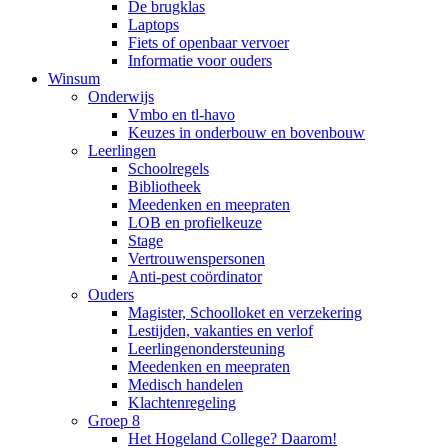
De brugklas
Laptops
Fiets of openbaar vervoer
Informatie voor ouders
Winsum
Onderwijs
Vmbo en tl-havo
Keuzes in onderbouw en bovenbouw
Leerlingen
Schoolregels
Bibliotheek
Meedenken en meepraten
LOB en profielkeuze
Stage
Vertrouwenspersonen
Anti-pest coördinator
Ouders
Magister, Schoolloket en verzekering
Lestijden, vakanties en verlof
Leerlingenondersteuning
Meedenken en meepraten
Medisch handelen
Klachtenregeling
Groep 8
Het Hogeland College? Daarom!