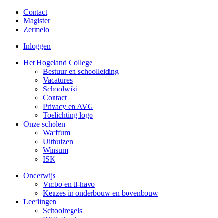
Contact
Magister
Zermelo
Inloggen
Het Hogeland College
Bestuur en schoolleiding
Vacatures
Schoolwiki
Contact
Privacy en AVG
Toelichting logo
Onze scholen
Warffum
Uithuizen
Winsum
ISK
Onderwijs
Vmbo en tl-havo
Keuzes in onderbouw en bovenbouw
Leerlingen
Schoolregels