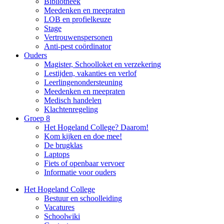
Bibliotheek
Meedenken en meepraten
LOB en profielkeuze
Stage
Vertrouwenspersonen
Anti-pest coördinator
Ouders
Magister, Schoolloket en verzekering
Lestijden, vakanties en verlof
Leerlingenondersteuning
Meedenken en meepraten
Medisch handelen
Klachtenregeling
Groep 8
Het Hogeland College? Daarom!
Kom kijken en doe mee!
De brugklas
Laptops
Fiets of openbaar vervoer
Informatie voor ouders
Het Hogeland College
Bestuur en schoolleiding
Vacatures
Schoolwiki