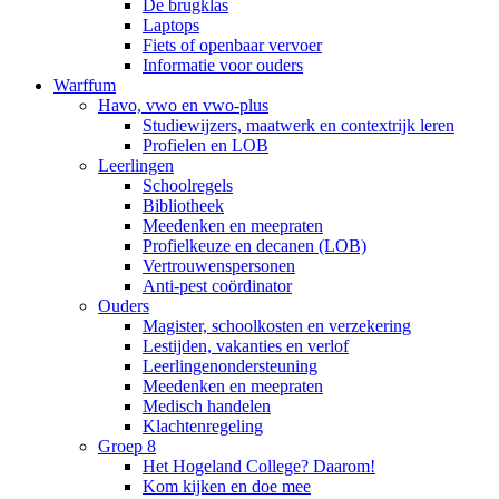
De brugklas
Laptops
Fiets of openbaar vervoer
Informatie voor ouders
Warffum
Havo, vwo en vwo-plus
Studiewijzers, maatwerk en contextrijk leren
Profielen en LOB
Leerlingen
Schoolregels
Bibliotheek
Meedenken en meepraten
Profielkeuze en decanen (LOB)
Vertrouwenspersonen
Anti-pest coördinator
Ouders
Magister, schoolkosten en verzekering
Lestijden, vakanties en verlof
Leerlingenondersteuning
Meedenken en meepraten
Medisch handelen
Klachtenregeling
Groep 8
Het Hogeland College? Daarom!
Kom kijken en doe mee