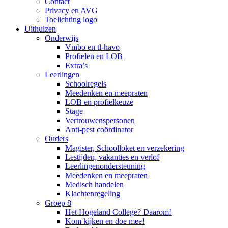
Contact
Privacy en AVG
Toelichting logo
Uithuizen
Onderwijs
Vmbo en tl-havo
Profielen en LOB
Extra’s
Leerlingen
Schoolregels
Meedenken en meepraten
LOB en profielkeuze
Stage
Vertrouwenspersonen
Anti-pest coördinator
Ouders
Magister, Schoolloket en verzekering
Lestijden, vakanties en verlof
Leerlingenondersteuning
Meedenken en meepraten
Medisch handelen
Klachtenregeling
Groep 8
Het Hogeland College? Daarom!
Kom kijken en doe mee!