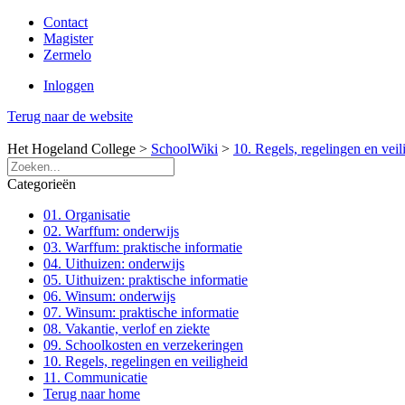
Contact
Magister
Zermelo
Inloggen
Terug naar de website
Het Hogeland College >
SchoolWiki
>
10. Regels, regelingen en veil
Categorieën
01. Organisatie
02. Warffum: onderwijs
03. Warffum: praktische informatie
04. Uithuizen: onderwijs
05. Uithuizen: praktische informatie
06. Winsum: onderwijs
07. Winsum: praktische informatie
08. Vakantie, verlof en ziekte
09. Schoolkosten en verzekeringen
10. Regels, regelingen en veiligheid
11. Communicatie
Terug naar home