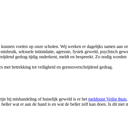
ig kunnen voelen op onze scholen. Wij werken er dagelijks samen aan o
sbruik, seksuele intimidatie, agressie, fysiek geweld, psychisch gewel
rijdend gedrag tijdig onderkent, meldt en bespreekt. Zo nodig worden
s met betrekking tot veiligheid en grensoverschrijdend gedrag.
jn bij mishandeling of huiselijk geweld is er het
meldpunt Veilig thuis
beller wat er aan de hand is en wat de beller zelf kan doen. Is dit niet 