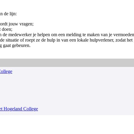
 de lijn:
oordt jouw vragen;
t doen;
n kan de medewerker je helpen om een melding te maken van je vermoede
e situatie of roept ze de hulp in van een lokale hulpverlener, zodat h
ng gaat gebeuren.
College
et Hogeland College