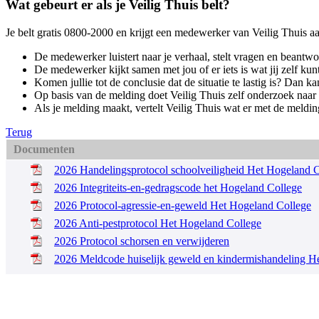
Wat gebeurt er als je Veilig Thuis belt?
Je belt gratis 0800-2000 en krijgt een medewerker van Veilig Thuis aan
De medewerker luistert naar je verhaal, stelt vragen en beantw
De medewerker kijkt samen met jou of er iets is wat jij zelf kun
Komen jullie tot de conclusie dat de situatie te lastig is? Da
Op basis van de melding doet Veilig Thuis zelf onderzoek naar d
Als je melding maakt, vertelt Veilig Thuis wat er met de meldi
Terug
Documenten
2026 Handelingsprotocol schoolveiligheid Het Hogeland 
2026 Integriteits-en-gedragscode het Hogeland College
2026 Protocol-agressie-en-geweld Het Hogeland College
2026 Anti-pestprotocol Het Hogeland College
2026 Protocol schorsen en verwijderen
2026 Meldcode huiselijk geweld en kindermishandeling H