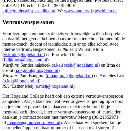
(LKC), Postadres: Stichting Onderwijsgeschillen, Postbus 85191,
3508 AD Utrecht, T: 030 - 280 95 90 E:
info@onderwijsgeschillen.nl
, W:
www.onderwijsgeschillen.nl
Vertrouwenspersonen
Voor leerlingen en ouders die iets vertrouwelijks willen bespreken
en daarbij het gevoel hebben daarvoor niet terecht te kunnen bij de
mentor-coach, docent of teamleider, zijn er op elke school twee
interne vertrouwenspersonen.
Uithuizen
: Willem Kluin
(
w.kluin@hogeland.nl
) en Frouwke Dijkhuis
(
f.dijkhuis@hogeland.nl
)
Warffum
: Sander kalsbeek (
s.kalsbeek@hogeland.nl
) en Irma de
Groot (
i.degroot@hogeland.nl
)
Winsum
: Paul Bangura (
p.bangura@hogeland.nl
) en Annelies Lok
(
a.lok
@hogeland.nl
)
ISK:
Esther Meij (
e.meij@hogeland.nl
)
Het Hogeland College heeft ook een externe vertrouwenspersoon
aangesteld. Als je klachten hebt over ongewenst gedrag op school
en je hebt het gevoel dat je daarvoor niet terecht kunt bij je
mentor/coach, docent, interne vertrouwenspersoon of teamleider,
dan kun je contact zoeken met mevrouw Meeng (06-21362971
of
maureen@mmvertrouwen.nl
). Als je haar wilt spreken, kun je
haar bellen/appen op haar nummer of haar een mail sturen. Zij