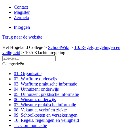
Contact
Magister
Zermelo
Inloggen
Terug naar de website
Het Hogeland College >
SchoolWiki
>
10. Regels, regelingen en
veiligheid
>
10.5 Klachtenregeling
Categorieën
01. Organisatie
02. Warffum: onderwijs
03. Warffum: praktische informatie
04. Uithuizen: onderwijs
05. Uithuizen: praktische informatie
06. Winsum: onderwijs
07. Winsum: praktische informatie
08. Vakantie, verlof en ziekte
09. Schoolkosten en verzekeringen
10. Regels, regelingen en veiligheid
11. Communicatie