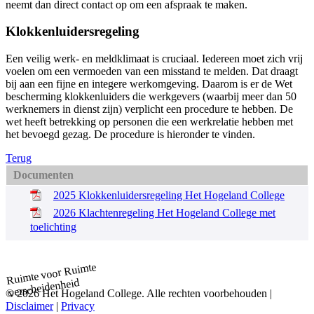
neemt dan direct contact op om een afspraak te maken.
Klokkenluidersregeling
Een veilig werk- en meldklimaat is cruciaal. Iedereen moet zich vrij
voelen om een vermoeden van een misstand te melden. Dat draagt
bij aan een fijne en integere werkomgeving. Daarom is er de Wet
bescherming klokkenluiders die werkgevers (waarbij meer dan 50
werknemers in dienst zijn) verplicht een procedure te hebben. De
wet heeft betrekking op personen die een werkrelatie hebben met
het bevoegd gezag. De procedure is hieronder te vinden.
Terug
Documenten
2025 Klokkenluidersregeling Het Hogeland College
2026 Klachtenregeling Het Hogeland College met
toelichting
Ruimte
Ruimte voor
verscheidenheid
© 2026 Het Hogeland College. Alle rechten voorbehouden |
Disclaimer
|
Privacy