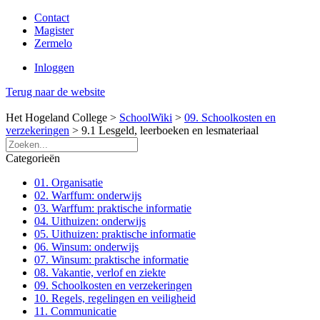
Contact
Magister
Zermelo
Inloggen
Terug naar de website
Het Hogeland College >
SchoolWiki
>
09. Schoolkosten en
verzekeringen
>
9.1 Lesgeld, leerboeken en lesmateriaal
Categorieën
01. Organisatie
02. Warffum: onderwijs
03. Warffum: praktische informatie
04. Uithuizen: onderwijs
05. Uithuizen: praktische informatie
06. Winsum: onderwijs
07. Winsum: praktische informatie
08. Vakantie, verlof en ziekte
09. Schoolkosten en verzekeringen
10. Regels, regelingen en veiligheid
11. Communicatie