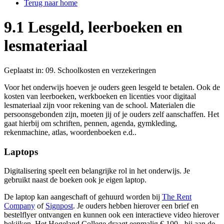
Terug naar home
9.1 Lesgeld, leerboeken en
lesmateriaal
Geplaatst in:
09. Schoolkosten en verzekeringen
Voor het onderwijs hoeven je ouders geen lesgeld te betalen. Ook de
kosten van leerboeken, werkboeken en licenties voor digitaal
lesmateriaal zijn voor rekening van de school. Materialen die
persoonsgebonden zijn, moeten jij of je ouders zelf aanschaffen. Het
gaat hierbij om schriften, pennen, agenda, gymkleding,
rekenmachine, atlas, woordenboeken e.d..
Laptops
Digitalisering speelt een belangrijke rol in het onderwijs.
Je
gebruikt naast de boeken ook je eigen laptop.
De laptop kan aangeschaft of gehuurd worden bij
The Rent
Company
of
Signpost
. Je ouders hebben hierover een brief en
bestelflyer ontvangen en kunnen ook een interactieve video hierover
bekijken. Het Hogeland College draagt eenmalig € 100,- bij aan de