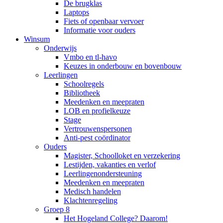
De brugklas
Laptops
Fiets of openbaar vervoer
Informatie voor ouders
Winsum
Onderwijs
Vmbo en tl-havo
Keuzes in onderbouw en bovenbouw
Leerlingen
Schoolregels
Bibliotheek
Meedenken en meepraten
LOB en profielkeuze
Stage
Vertrouwenspersonen
Anti-pest coördinator
Ouders
Magister, Schoolloket en verzekering
Lestijden, vakanties en verlof
Leerlingenondersteuning
Meedenken en meepraten
Medisch handelen
Klachtenregeling
Groep 8
Het Hogeland College? Daarom!