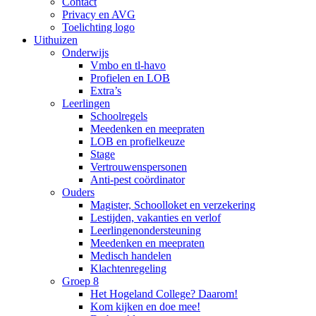
Contact
Privacy en AVG
Toelichting logo
Uithuizen
Onderwijs
Vmbo en tl-havo
Profielen en LOB
Extra’s
Leerlingen
Schoolregels
Meedenken en meepraten
LOB en profielkeuze
Stage
Vertrouwenspersonen
Anti-pest coördinator
Ouders
Magister, Schoolloket en verzekering
Lestijden, vakanties en verlof
Leerlingenondersteuning
Meedenken en meepraten
Medisch handelen
Klachtenregeling
Groep 8
Het Hogeland College? Daarom!
Kom kijken en doe mee!