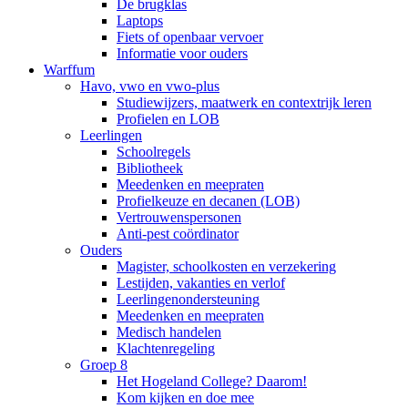
De brugklas
Laptops
Fiets of openbaar vervoer
Informatie voor ouders
Warffum
Havo, vwo en vwo-plus
Studiewijzers, maatwerk en contextrijk leren
Profielen en LOB
Leerlingen
Schoolregels
Bibliotheek
Meedenken en meepraten
Profielkeuze en decanen (LOB)
Vertrouwenspersonen
Anti-pest coördinator
Ouders
Magister, schoolkosten en verzekering
Lestijden, vakanties en verlof
Leerlingenondersteuning
Meedenken en meepraten
Medisch handelen
Klachtenregeling
Groep 8
Het Hogeland College? Daarom!
Kom kijken en doe mee