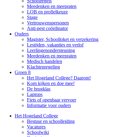
Schoolregels
Meedenken en meepraten
LOB en profielkeuze
Stage
Vertrouwenspersonen
Anti-pest coördinator
Ouders
Magister, Schoolloket en verzekering
Lestijden, vakanties en verlof
Leerlingenondersteuning
Meedenken en meepraten
Medisch handelen
Klachtenregeling
Groep 8
Het Hogeland College? Daarom!
Kom kijken en doe mee!
De brugklas
Laptops
Fiets of openbaar vervoer
Informatie voor ouders
Het Hogeland College
Bestuur en schoolleiding
Vacatures
Schoolwiki