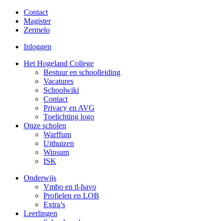
Contact
Magister
Zermelo
Inloggen
Het Hogeland College
Bestuur en schoolleiding
Vacatures
Schoolwiki
Contact
Privacy en AVG
Toelichting logo
Onze scholen
Warffum
Uithuizen
Winsum
ISK
Onderwijs
Vmbo en tl-havo
Profielen en LOB
Extra’s
Leerlingen