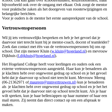
school. Dat kan gaan over schoolresultaten, keuzemomenten, maar
bijvoorbeeld ook over de omgang met elkaar. Ook zorgt de mentor
voor praktische zaken als het doorgeven van roosterwijzigingen en
belangrijke berichten.
Voor je ouders is de mentor het eerste aanspreekpunt van de school.
Vertrouwenspersonen
Wil jij iets vertrouwelijks bespreken en heb je het gevoel dat je
daarvoor niet terecht kunt bij je mentor-coach, docent of teamleider?
Zoek dan contact met één van de vertrouwenspersonen bij ons op
school. Dat zijn meneer Kluin (
w.kluin@hogeland.nl
) en mevrouw
Dijkhuis (
f.dijkhuis@hogeland.nl
).
Het Hogeland College heeft voor leerlingen en ouders ook een
externe vertrouwenspersoon aangesteld. Haar kun je benaderen als
je klachten hebt over ongewenst gedrag op school en je het gevoel
hebt dat je daarvoor op school niet terecht kunt. Mevrouw Meeng
(06-21362971 of
maureen@mmvertrouwen.nl
)
kun je benaderen
als je klachten hebt over ongewenst gedrag op school en je het het
gevoel hebt dat je daarvoor niet op school terecht kunt. Als je haar
wilt spreken, kun je haar bellen/appen op haar nummer of haar een
mail sturen. Zij neemt dan direct contact op om een afspraak te
maken.