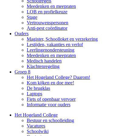
Schoolregels
Meedenken en meepraten
LOB en profielkeuze
Stage
Vertrouwenspersonen
Anti-pest coördinator
Ouders
Magister, Schoolloket en verzekering
Lestijden, vakanties en verlof
Leerlingenondersteuning
Meedenken en meepraten
Medisch handelen
Klachtenregeling
Groep 8
Het Hogeland College? Daarom!
Kom kijken en doe mee!
De brugklas
Laptops
Fiets of openbaar vervoer
Informatie voor ouders
Het Hogeland College
Bestuur en schoolleiding
Vacatures
Schoolwiki