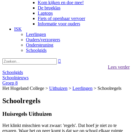
Kom kijken en doe mee!
De brugklas
Laptops
Fiets of openbaar vervoer
Informatie voor ouders
ISK
Leerlingen
Ouders/verzorgers
Ondersteuning
Schoolgids

Lees verder
Schoolgids
Schoolnieuws
Groep 8
Het Hogeland College >
Uithuizen
>
Leerlingen
>
Schoolregels
Schoolregels
Huisregels Uithuizen
Het klinkt misschien wat zwaar: 'regels'. Dat hoef je niet zo te
ervaren. Waar het op neer komt is dat we op school elkaar ruimte