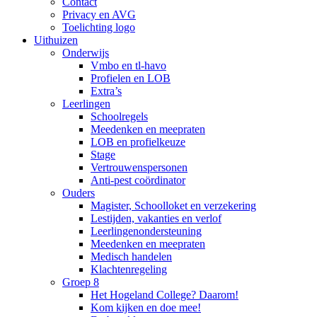
Contact
Privacy en AVG
Toelichting logo
Uithuizen
Onderwijs
Vmbo en tl-havo
Profielen en LOB
Extra’s
Leerlingen
Schoolregels
Meedenken en meepraten
LOB en profielkeuze
Stage
Vertrouwenspersonen
Anti-pest coördinator
Ouders
Magister, Schoolloket en verzekering
Lestijden, vakanties en verlof
Leerlingenondersteuning
Meedenken en meepraten
Medisch handelen
Klachtenregeling
Groep 8
Het Hogeland College? Daarom!
Kom kijken en doe mee!