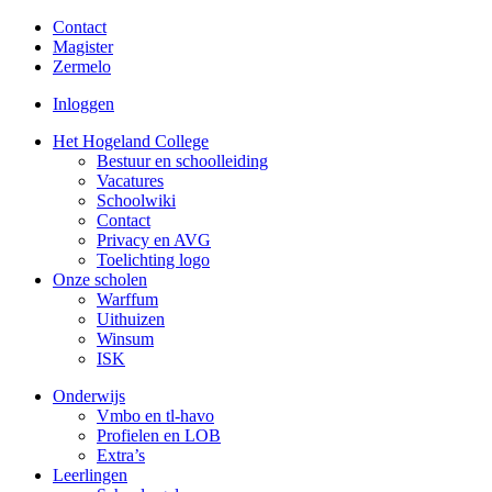
Contact
Magister
Zermelo
Inloggen
Het Hogeland College
Bestuur en schoolleiding
Vacatures
Schoolwiki
Contact
Privacy en AVG
Toelichting logo
Onze scholen
Warffum
Uithuizen
Winsum
ISK
Onderwijs
Vmbo en tl-havo
Profielen en LOB
Extra’s
Leerlingen