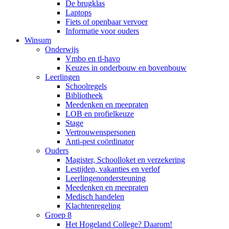
De brugklas
Laptops
Fiets of openbaar vervoer
Informatie voor ouders
Winsum
Onderwijs
Vmbo en tl-havo
Keuzes in onderbouw en bovenbouw
Leerlingen
Schoolregels
Bibliotheek
Meedenken en meepraten
LOB en profielkeuze
Stage
Vertrouwenspersonen
Anti-pest coördinator
Ouders
Magister, Schoolloket en verzekering
Lestijden, vakanties en verlof
Leerlingenondersteuning
Meedenken en meepraten
Medisch handelen
Klachtenregeling
Groep 8
Het Hogeland College? Daarom!