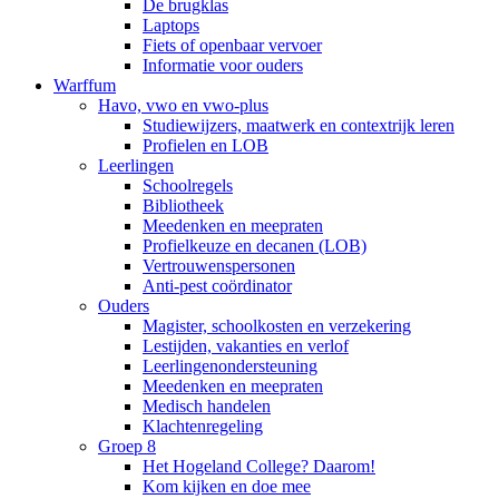
De brugklas
Laptops
Fiets of openbaar vervoer
Informatie voor ouders
Warffum
Havo, vwo en vwo-plus
Studiewijzers, maatwerk en contextrijk leren
Profielen en LOB
Leerlingen
Schoolregels
Bibliotheek
Meedenken en meepraten
Profielkeuze en decanen (LOB)
Vertrouwenspersonen
Anti-pest coördinator
Ouders
Magister, schoolkosten en verzekering
Lestijden, vakanties en verlof
Leerlingenondersteuning
Meedenken en meepraten
Medisch handelen
Klachtenregeling
Groep 8
Het Hogeland College? Daarom!
Kom kijken en doe mee