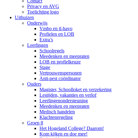
Contact
Privacy en AVG
Toelichting logo
Uithuizen
Onderwijs
Vmbo en tl-havo
Profielen en LOB
Extra’s
Leerlingen
Schoolregels
Meedenken en meepraten
LOB en profielkeuze
Stage
Vertrouwenspersonen
Anti-pest coördinator
Ouders
Magister, Schoolloket en verzekering
Lestijden, vakanties en verlof
Leerlingenondersteuning
Meedenken en meepraten
Medisch handelen
Klachtenregeling
Groep 8
Het Hogeland College? Daarom!
Kom kijken en doe mee!