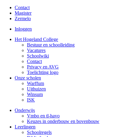
Contact
Magister
Zermelo
Inloggen
Het Hogeland College
Bestuur en schoolleiding
Vacatures
Schoolwiki
Contact
Privacy en AVG
Toelichting logo
Onze scholen
Warffum
Uithuizen
Winsum
ISK
Onderwijs
Vmbo en tl-havo
Keuzes in onderbouw en bovenbouw
Leerlingen
Schoolregels