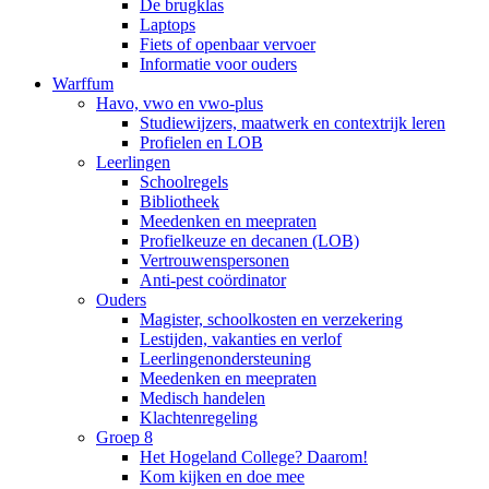
De brugklas
Laptops
Fiets of openbaar vervoer
Informatie voor ouders
Warffum
Havo, vwo en vwo-plus
Studiewijzers, maatwerk en contextrijk leren
Profielen en LOB
Leerlingen
Schoolregels
Bibliotheek
Meedenken en meepraten
Profielkeuze en decanen (LOB)
Vertrouwenspersonen
Anti-pest coördinator
Ouders
Magister, schoolkosten en verzekering
Lestijden, vakanties en verlof
Leerlingenondersteuning
Meedenken en meepraten
Medisch handelen
Klachtenregeling
Groep 8
Het Hogeland College? Daarom!
Kom kijken en doe mee