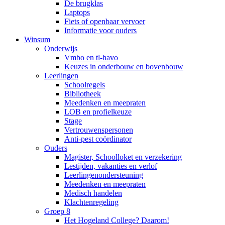
De brugklas
Laptops
Fiets of openbaar vervoer
Informatie voor ouders
Winsum
Onderwijs
Vmbo en tl-havo
Keuzes in onderbouw en bovenbouw
Leerlingen
Schoolregels
Bibliotheek
Meedenken en meepraten
LOB en profielkeuze
Stage
Vertrouwenspersonen
Anti-pest coördinator
Ouders
Magister, Schoolloket en verzekering
Lestijden, vakanties en verlof
Leerlingenondersteuning
Meedenken en meepraten
Medisch handelen
Klachtenregeling
Groep 8
Het Hogeland College? Daarom!