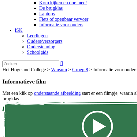
Kom kijken en doe mee!
De brugklas
Laptops
Fiets of openbaar vervoer
Informatie voor ouders
ISK
Leerlingen
Ouders/verzorgers
Ondersteuning
Schoolgids

Het Hogeland College >
Winsum
>
Groep 8
>
Informatie voor ouder
Informatieve film
Met een klik op
onderstaande afbeelding
start er een filmpje, waarin
brugklas.