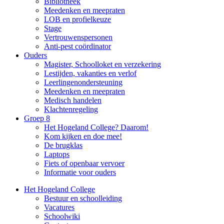
Bibliotheek
Meedenken en meepraten
LOB en profielkeuze
Stage
Vertrouwenspersonen
Anti-pest coördinator
Ouders
Magister, Schoolloket en verzekering
Lestijden, vakanties en verlof
Leerlingenondersteuning
Meedenken en meepraten
Medisch handelen
Klachtenregeling
Groep 8
Het Hogeland College? Daarom!
Kom kijken en doe mee!
De brugklas
Laptops
Fiets of openbaar vervoer
Informatie voor ouders
Het Hogeland College
Bestuur en schoolleiding
Vacatures
Schoolwiki