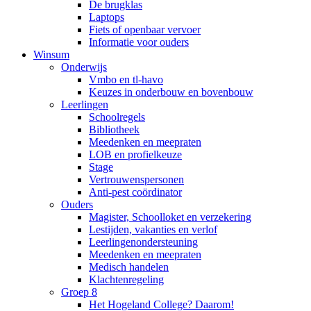
De brugklas
Laptops
Fiets of openbaar vervoer
Informatie voor ouders
Winsum
Onderwijs
Vmbo en tl-havo
Keuzes in onderbouw en bovenbouw
Leerlingen
Schoolregels
Bibliotheek
Meedenken en meepraten
LOB en profielkeuze
Stage
Vertrouwenspersonen
Anti-pest coördinator
Ouders
Magister, Schoolloket en verzekering
Lestijden, vakanties en verlof
Leerlingenondersteuning
Meedenken en meepraten
Medisch handelen
Klachtenregeling
Groep 8
Het Hogeland College? Daarom!