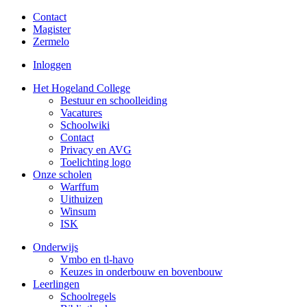
Contact
Magister
Zermelo
Inloggen
Het Hogeland College
Bestuur en schoolleiding
Vacatures
Schoolwiki
Contact
Privacy en AVG
Toelichting logo
Onze scholen
Warffum
Uithuizen
Winsum
ISK
Onderwijs
Vmbo en tl-havo
Keuzes in onderbouw en bovenbouw
Leerlingen
Schoolregels