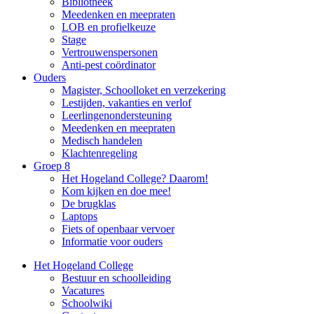
Bibliotheek
Meedenken en meepraten
LOB en profielkeuze
Stage
Vertrouwenspersonen
Anti-pest coördinator
Ouders
Magister, Schoolloket en verzekering
Lestijden, vakanties en verlof
Leerlingenondersteuning
Meedenken en meepraten
Medisch handelen
Klachtenregeling
Groep 8
Het Hogeland College? Daarom!
Kom kijken en doe mee!
De brugklas
Laptops
Fiets of openbaar vervoer
Informatie voor ouders
Het Hogeland College
Bestuur en schoolleiding
Vacatures
Schoolwiki