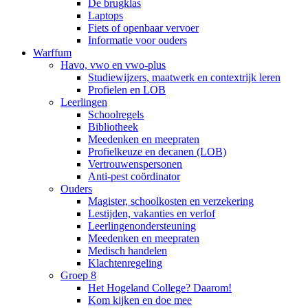
De brugklas
Laptops
Fiets of openbaar vervoer
Informatie voor ouders
Warffum
Havo, vwo en vwo-plus
Studiewijzers, maatwerk en contextrijk leren
Profielen en LOB
Leerlingen
Schoolregels
Bibliotheek
Meedenken en meepraten
Profielkeuze en decanen (LOB)
Vertrouwenspersonen
Anti-pest coördinator
Ouders
Magister, schoolkosten en verzekering
Lestijden, vakanties en verlof
Leerlingenondersteuning
Meedenken en meepraten
Medisch handelen
Klachtenregeling
Groep 8
Het Hogeland College? Daarom!
Kom kijken en doe mee