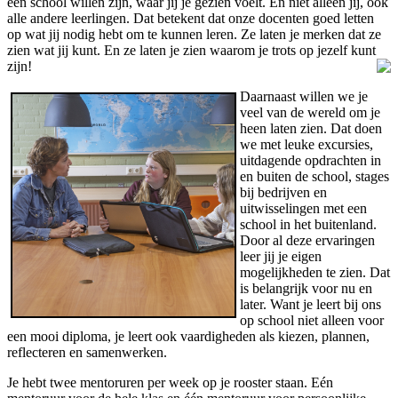
een school willen zijn, waar jij je gezien voelt. En niet alleen jij, ook
alle andere leerlingen. Dat betekent dat onze docenten goed letten
op wat jij nodig hebt om te kunnen leren. Ze laten je merken dat ze
zien wat jij kunt. En ze laten je zien waarom je trots op jezelf kunt
zijn!
Daarnaast willen we je
veel van de wereld om je
heen laten zien. Dat doen
we met leuke excursies,
uitdagende opdrachten in
en buiten de school, stages
bij bedrijven en
uitwisselingen met een
school in het buitenland.
Door al deze ervaringen
leer jij je eigen
mogelijkheden te zien. Dat
is belangrijk voor nu en
later. Want je leert bij ons
op school niet alleen voor
een mooi diploma, je leert ook vaardigheden als kiezen, plannen,
reflecteren en samenwerken.
Je hebt twee mentoruren per week op je rooster staan. Eén