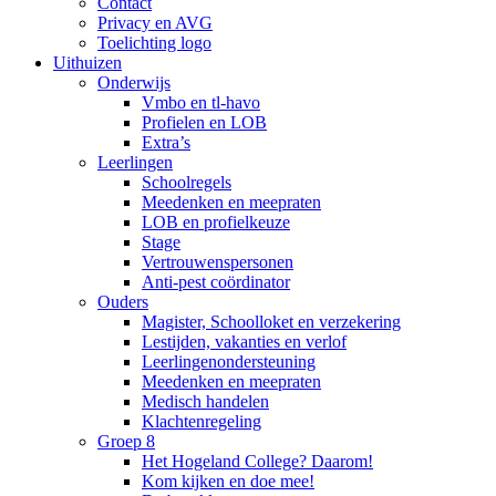
Contact
Privacy en AVG
Toelichting logo
Uithuizen
Onderwijs
Vmbo en tl-havo
Profielen en LOB
Extra’s
Leerlingen
Schoolregels
Meedenken en meepraten
LOB en profielkeuze
Stage
Vertrouwenspersonen
Anti-pest coördinator
Ouders
Magister, Schoolloket en verzekering
Lestijden, vakanties en verlof
Leerlingenondersteuning
Meedenken en meepraten
Medisch handelen
Klachtenregeling
Groep 8
Het Hogeland College? Daarom!
Kom kijken en doe mee!