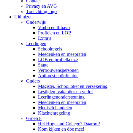
Contact
Privacy en AVG
Toelichting logo
Uithuizen
Onderwijs
Vmbo en tl-havo
Profielen en LOB
Extra’s
Leerlingen
Schoolregels
Meedenken en meepraten
LOB en profielkeuze
Stage
Vertrouwenspersonen
Anti-pest coördinator
Ouders
Magister, Schoolloket en verzekering
Lestijden, vakanties en verlof
Leerlingenondersteuning
Meedenken en meepraten
Medisch handelen
Klachtenregeling
Groep 8
Het Hogeland College? Daarom!
Kom kijken en doe mee!