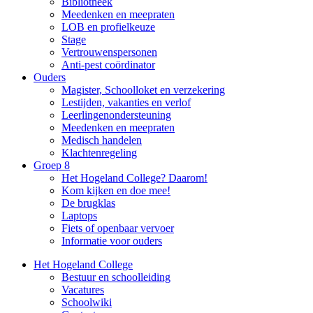
Bibliotheek
Meedenken en meepraten
LOB en profielkeuze
Stage
Vertrouwenspersonen
Anti-pest coördinator
Ouders
Magister, Schoolloket en verzekering
Lestijden, vakanties en verlof
Leerlingenondersteuning
Meedenken en meepraten
Medisch handelen
Klachtenregeling
Groep 8
Het Hogeland College? Daarom!
Kom kijken en doe mee!
De brugklas
Laptops
Fiets of openbaar vervoer
Informatie voor ouders
Het Hogeland College
Bestuur en schoolleiding
Vacatures
Schoolwiki