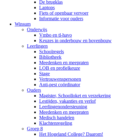
De brugklas
Laptops
Fiets of openbaar vervoer
Informatie voor ouders
Winsum
Onderwijs
Vmbo en tl-havo
Keuzes in onderbouw en bovenbouw
Leerlingen
Schoolregels
Bibliotheek
Meedenken en meepraten
LOB en profielkeuze
Stage
Vertrouwenspersonen
Anti-pest coördinator
Ouders
Magister, Schoolloket en verzekering
Lestijden, vakanties en verlof
Leerlingenondersteuning
Meedenken en meepraten
Medisch handelen
Klachtenregeling
Groep 8
Het Hogeland College? Daarom!