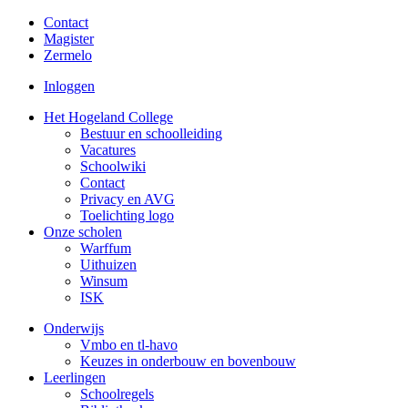
Contact
Magister
Zermelo
Inloggen
Het Hogeland College
Bestuur en schoolleiding
Vacatures
Schoolwiki
Contact
Privacy en AVG
Toelichting logo
Onze scholen
Warffum
Uithuizen
Winsum
ISK
Onderwijs
Vmbo en tl-havo
Keuzes in onderbouw en bovenbouw
Leerlingen
Schoolregels