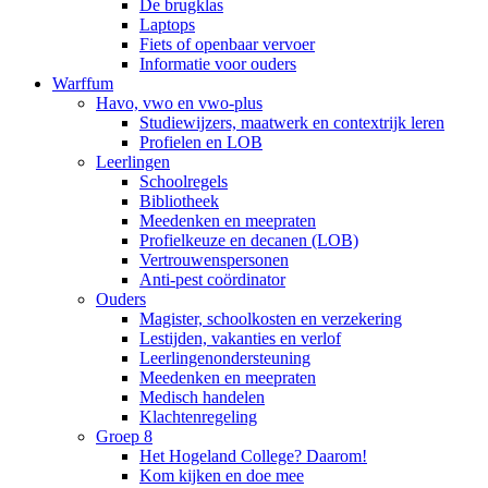
De brugklas
Laptops
Fiets of openbaar vervoer
Informatie voor ouders
Warffum
Havo, vwo en vwo-plus
Studiewijzers, maatwerk en contextrijk leren
Profielen en LOB
Leerlingen
Schoolregels
Bibliotheek
Meedenken en meepraten
Profielkeuze en decanen (LOB)
Vertrouwenspersonen
Anti-pest coördinator
Ouders
Magister, schoolkosten en verzekering
Lestijden, vakanties en verlof
Leerlingenondersteuning
Meedenken en meepraten
Medisch handelen
Klachtenregeling
Groep 8
Het Hogeland College? Daarom!
Kom kijken en doe mee