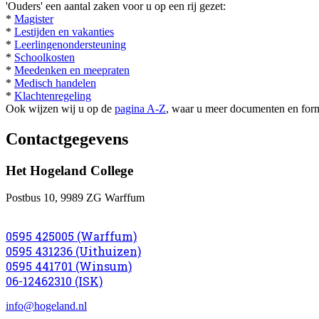
'Ouders' een aantal zaken voor u op een rij gezet:
*
Magister
*
Lestijden en vakanties
*
Leerlingenondersteuning
*
Schoolkosten
*
Meedenken en meepraten
*
Medisch handelen
*
Klachtenregeling
Ook wijzen wij u op de
pagina A-Z
, waar u meer documenten en form
Contactgegevens
Het Hogeland College
Postbus 10, 9989 ZG Warffum
0595 425005 (Warffum)
0595 431236 (Uithuizen)
0595 441701 (Winsum)
06-12462310 (ISK)
info@hogeland.nl