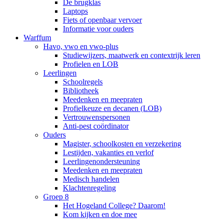
De brugklas
Laptops
Fiets of openbaar vervoer
Informatie voor ouders
Warffum
Havo, vwo en vwo-plus
Studiewijzers, maatwerk en contextrijk leren
Profielen en LOB
Leerlingen
Schoolregels
Bibliotheek
Meedenken en meepraten
Profielkeuze en decanen (LOB)
Vertrouwenspersonen
Anti-pest coördinator
Ouders
Magister, schoolkosten en verzekering
Lestijden, vakanties en verlof
Leerlingenondersteuning
Meedenken en meepraten
Medisch handelen
Klachtenregeling
Groep 8
Het Hogeland College? Daarom!
Kom kijken en doe mee