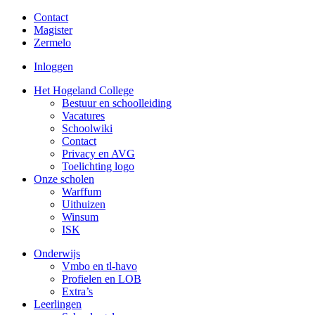
Contact
Magister
Zermelo
Inloggen
Het Hogeland College
Bestuur en schoolleiding
Vacatures
Schoolwiki
Contact
Privacy en AVG
Toelichting logo
Onze scholen
Warffum
Uithuizen
Winsum
ISK
Onderwijs
Vmbo en tl-havo
Profielen en LOB
Extra’s
Leerlingen