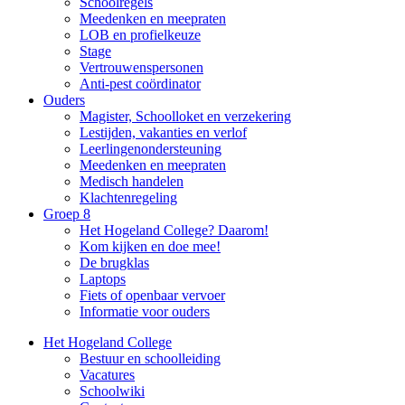
Schoolregels
Meedenken en meepraten
LOB en profielkeuze
Stage
Vertrouwenspersonen
Anti-pest coördinator
Ouders
Magister, Schoolloket en verzekering
Lestijden, vakanties en verlof
Leerlingenondersteuning
Meedenken en meepraten
Medisch handelen
Klachtenregeling
Groep 8
Het Hogeland College? Daarom!
Kom kijken en doe mee!
De brugklas
Laptops
Fiets of openbaar vervoer
Informatie voor ouders
Het Hogeland College
Bestuur en schoolleiding
Vacatures
Schoolwiki