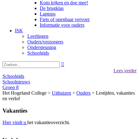
Kom kijken en doe mee!
De brugklas
Laptops
Fiets of openbaar vervoer
Informatie voor ouders
ISK
Leerlingen
Ouders/verzorgers
Ondersteuning
Schoolgids

Lees verder
Schoolgids
Schoolnieuws
Groep 8
Het Hogeland College >
Uithuizen
>
Ouders
>
Lestijden, vakanties
en verlof
Vakanties
Hier vindt u
het vakantieoverzicht.