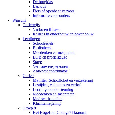
De brugklas
Laptops
Fiets of openbaar vervoer
Informatie voor ouders
Winsum
Onderwijs
Vmbo en tl-havo
Keuzes in onderbouw en bovenbouw
Leerlingen
Schoolregels
Bibliotheek
Meedenken en meepraten
LOB en profielkeuze
Stage
Vertrouwenspersonen
Anti-pest coördinator
Ouders
Magister, Schoolloket en verzekering
Lestijden, vakanties en verlof
Leerlingenondersteuning
Meedenken en meepraten
Medisch handelen
Klachtenregeling
Groep 8
Het Hogeland College? Daarom!