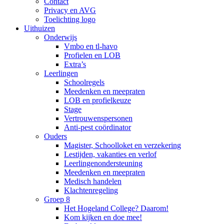
Contact
Privacy en AVG
Toelichting logo
Uithuizen
Onderwijs
Vmbo en tl-havo
Profielen en LOB
Extra’s
Leerlingen
Schoolregels
Meedenken en meepraten
LOB en profielkeuze
Stage
Vertrouwenspersonen
Anti-pest coördinator
Ouders
Magister, Schoolloket en verzekering
Lestijden, vakanties en verlof
Leerlingenondersteuning
Meedenken en meepraten
Medisch handelen
Klachtenregeling
Groep 8
Het Hogeland College? Daarom!
Kom kijken en doe mee!