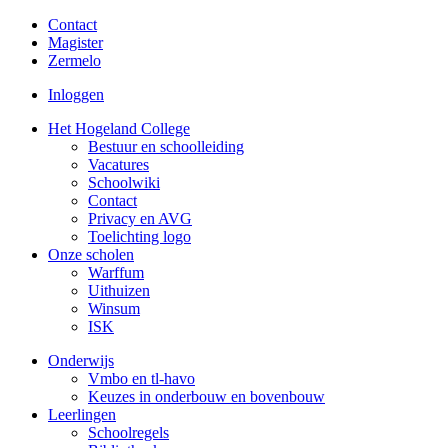
Contact
Magister
Zermelo
Inloggen
Het Hogeland College
Bestuur en schoolleiding
Vacatures
Schoolwiki
Contact
Privacy en AVG
Toelichting logo
Onze scholen
Warffum
Uithuizen
Winsum
ISK
Onderwijs
Vmbo en tl-havo
Keuzes in onderbouw en bovenbouw
Leerlingen
Schoolregels