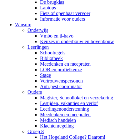
De brugklas
Laptops
Fiets of openbaar vervoer
Informatie voor ouders
Winsum
Onderwijs
Vmbo en tl-havo
Keuzes in onderbouw en bovenbouw
Leerlingen
Schoolregels
Bibliotheek
Meedenken en meepraten
LOB en profielkeuze
Stage
Vertrouwenspersonen
Anti-pest coördinator
Ouders
Magister, Schoolloket en verzekering
Lestijden, vakanties en verlof
Leerlingenondersteuning
Meedenken en meepraten
Medisch handelen
Klachtenregeling
Groep 8
Het Hogeland College? Daarom!