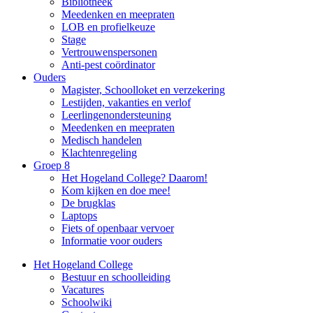
Bibliotheek
Meedenken en meepraten
LOB en profielkeuze
Stage
Vertrouwenspersonen
Anti-pest coördinator
Ouders
Magister, Schoolloket en verzekering
Lestijden, vakanties en verlof
Leerlingenondersteuning
Meedenken en meepraten
Medisch handelen
Klachtenregeling
Groep 8
Het Hogeland College? Daarom!
Kom kijken en doe mee!
De brugklas
Laptops
Fiets of openbaar vervoer
Informatie voor ouders
Het Hogeland College
Bestuur en schoolleiding
Vacatures
Schoolwiki