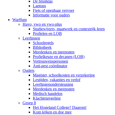
De brugklas
Laptops
Fiets of openbaar vervoer
Informatie voor ouders
Warffum
Havo, vwo en vwo-plus
Studiewijzers, maatwerk en contextrijk leren
Profielen en LOB
Leerlingen
Schoolregels
Bibliotheek
Meedenken en meepraten
Profielkeuze en decanen (LOB)
Vertrouwenspersonen
Anti-pest coördinator
Ouders
Magister, schoolkosten en verzekering
Lestijden, vakanties en verlof
Leerlingenondersteuning
Meedenken en meepraten
Medisch handelen
Klachtenregeling
Groep 8
Het Hogeland College? Daarom!
Kom kijken en doe mee