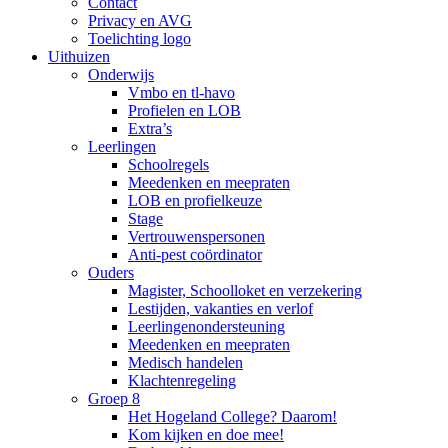
Contact
Privacy en AVG
Toelichting logo
Uithuizen
Onderwijs
Vmbo en tl-havo
Profielen en LOB
Extra’s
Leerlingen
Schoolregels
Meedenken en meepraten
LOB en profielkeuze
Stage
Vertrouwenspersonen
Anti-pest coördinator
Ouders
Magister, Schoolloket en verzekering
Lestijden, vakanties en verlof
Leerlingenondersteuning
Meedenken en meepraten
Medisch handelen
Klachtenregeling
Groep 8
Het Hogeland College? Daarom!
Kom kijken en doe mee!