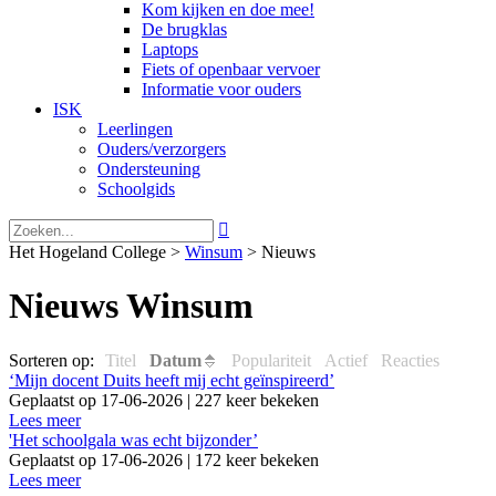
Kom kijken en doe mee!
De brugklas
Laptops
Fiets of openbaar vervoer
Informatie voor ouders
ISK
Leerlingen
Ouders/verzorgers
Ondersteuning
Schoolgids

Het Hogeland College >
Winsum
>
Nieuws
Nieuws Winsum
Sorteren op:
Titel
Datum
Populariteit
Actief
Reacties
‘Mijn docent Duits heeft mij echt geïnspireerd’
Geplaatst op 17-06-2026 | 227 keer bekeken
Lees meer
'Het schoolgala was echt bijzonder’
Geplaatst op 17-06-2026 | 172 keer bekeken
Lees meer